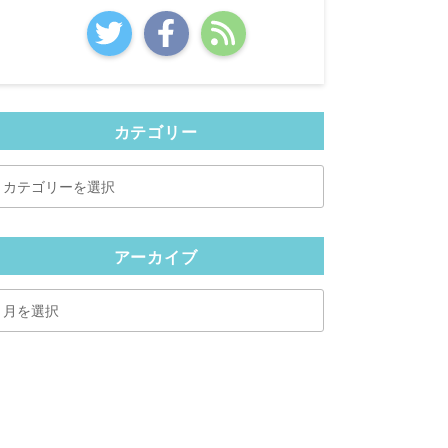
カテゴリー
カ
テ
ゴ
リ
アーカイブ
ー
ア
ー
カ
イ
ブ