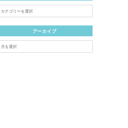
カ
テ
ゴ
リ
アーカイブ
ー
ア
ー
カ
イ
ブ