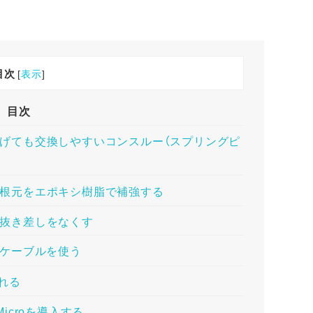
目次
[
表示
]
目次
奨】もげても交換しやすいコンスルー（スプリングピ
クタの根元をエポキシ樹脂で補強する
タの抜き差しをなくす
Bケーブルを使う
れる
Microを導入する