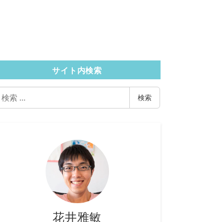
サイト内検索
検
検索
索
花井雅敏