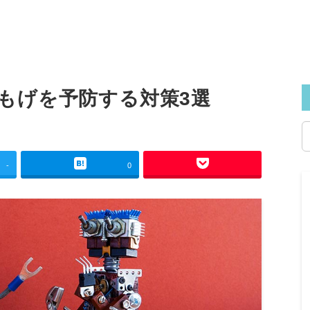
oのもげを予防する対策3選
-
0