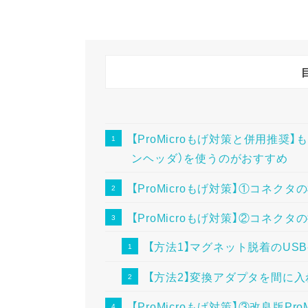
【ProMicroもげ対策と併用推
ンヘッダ）を使うのがおすすめ
【ProMicroもげ対策】①コネ
【ProMicroもげ対策】②コネク
【方法1】マグネット脱着のUS
【方法2】変換アダプタを間に入
【ProMicroもげ対策】③改良版Pro