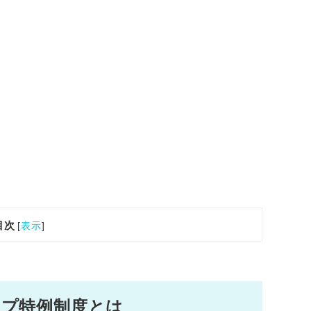
目次
[
表示
]
ップ特例制度とは