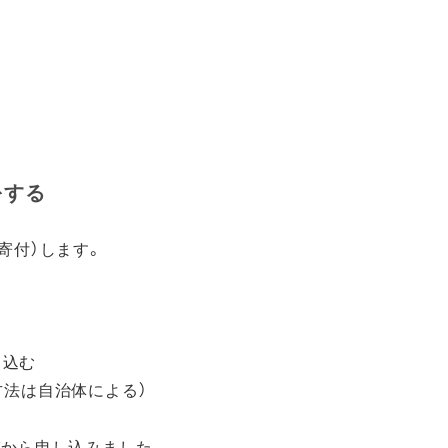
をする
寄付）します。
し込む
方法は自治体による）
びから申し込みました。