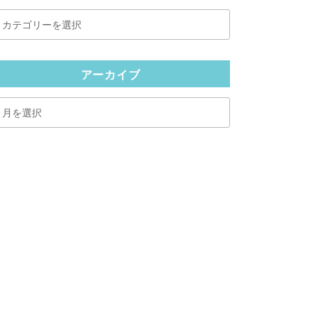
カ
テ
ゴ
リ
アーカイブ
ー
ア
ー
カ
イ
ブ