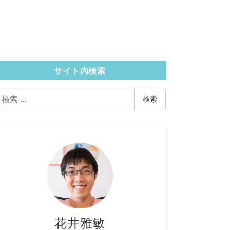
サイト内検索
検
検索
索
花井雅敏