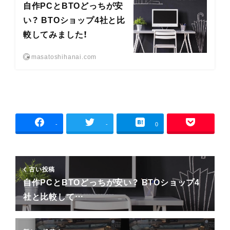
自作PCとBTOどっちが安
い？ BTOショップ4社と比
較してみました！
masatoshihanai.com
-
-
0
古い投稿
自作PCとBTOどっちが安い？ BTOショップ4
社と比較して…