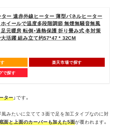
クヒーター 遠赤外線ヒーター 薄型パネルヒーター
 ホイールで温度多段階調節 無煙無騒音無風
 足元暖房 転倒・過熱保護 折り畳み式 冬対策
躍 組み立て约57*47 * 32CM
探す
楽天市場で探す
ングで探す
ヒーター
」です。
屏風みたいに立てて３面で足を加工タイプなのに対
底面と上面のカーバーも加えた5面
が覆われます。