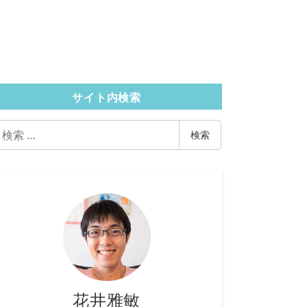
サイト内検索
検
検索
索
花井雅敏