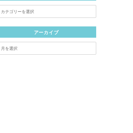
カ
テ
ゴ
リ
アーカイブ
ー
ア
ー
カ
イ
ブ