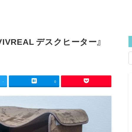
VREAL デスクヒーター』
-
0