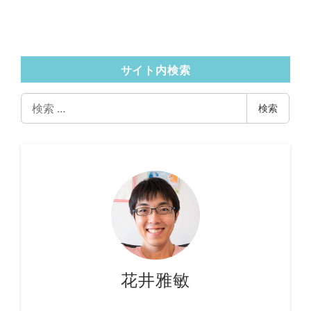
サイト内検索
検
検索
索
花井雅敏