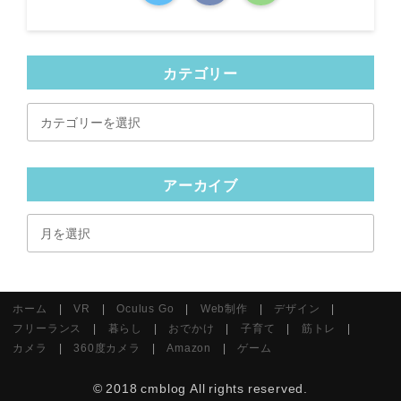
カテゴリー
カ
テ
ゴ
リ
アーカイブ
ー
ア
ー
カ
イ
ホーム
VR
Oculus Go
Web制作
デザイン
ブ
フリーランス
暮らし
おでかけ
子育て
筋トレ
カメラ
360度カメラ
Amazon
ゲーム
© 2018
cmblog
All rights reserved.